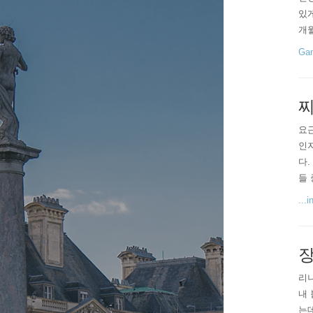
있게
개월
간을
Gam
가 
것은
찌
요근
인지
다.
들 
사람
...
기 
생활
장
리니
내 
는데