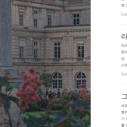
왜 
자체
Gam
많은
리
아
현재
요.
스텟
가능
Gam
물론
되는
그
세희
행해
기 
를 