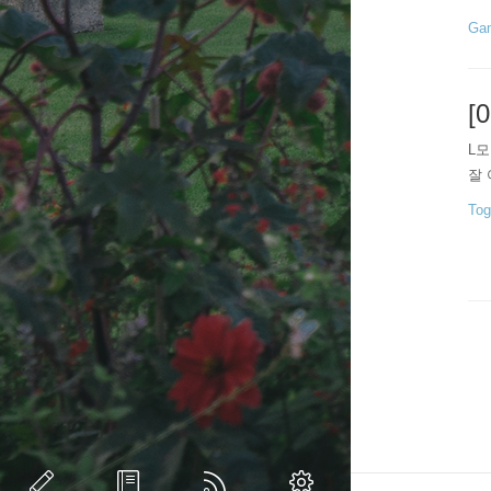
에 
Gam
중
피 
[
L모
잘 
Tog