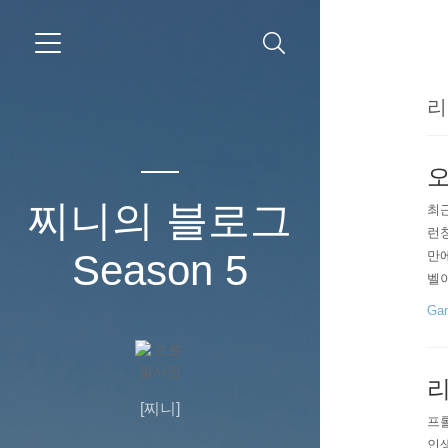
리
오
찌니의 블로그
최근
런칭
Season 5
만에
벨이
게 
Gam
봐야
는 
리
[찌니]
프롤
인생