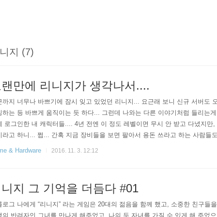
니지 (7)
랜만에 리니지가 생각나서....
까지 너무나 바쁘기에 잠시 잊고 있었던 리니지... 요근래 보니 신규 서버도 
하는 등 바쁘게 움직이는 듯 하다... 그런데 나와는 다른 이야기처럼 들리는게 
 로그인한 내 캐릭터들.... 4년 전엔 이 정도 레벨이면 무시 안 받고 다녔지만, 
라고 하니... 쩝... 간혹 지금 장비들을 보면 팔아서 용돈 쓰라고 하는 사람들도
장비 정리를 해서 그런지 다시 장비 정리를 하기가 그냥 망설여져서 손놓고 있다
e & Hardware
2016. 11. 3. 12:12
지 하는게 벌써 5년 이상 됐으니 복귀하기엔 타이밍도 늦어진듯.... 뭐 리니
다시 한번 해볼까 하는데 과연 가능할까나...
니지 그 기억을 더듬다 #01
로그 나에게 “리니지” 라는 게임은 20대의 젊음을 함께 했고, 소중한 친구들을
의 반려자인 그녀를 만나게 해주었고, 나의 두 자녀를 가질 수 있게 해 주었으