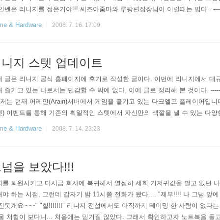
인벤은 리니지를 접은거야!!! 씨즈아줌마와 루팡편집장님이 이럴때는 밉다.. ---
의 변화는 거의 없고 새로운 게임 컨텐츠 패키지 (일반적으로 말하자면 유료아
e & Hardware
2008. 7. 16. 17:09
 장비 보호 주문..
니지 스텟 업데이트
래 글은 리니지 공식 홈페이지에 후기로 작성한 글이다. 이번에 리니지에서 대
 즐기고 있는 나로서는 민감할 수 밖에 없다. 이에 글로 정리해 본 것이다. -------------
 저는 현재 어레인(Arain)서버에서 게임을 즐기고 있는 다크엘프 플레이어입니
) 이벤트를 통해 기존의 획일적인 스텟에서 자신만의 색깔을 낼 수 있는 다양
하게 되어 게임 플레이를 즐길 수 있게 되어 게임을 즐기는데 선택의 폭이 넓
e & Hardware
2008. 7. 14. 23:23
 모두를 만족할 수 있는 변화는 없습니다. 어떤 분들은 피해를 입게 되고, 또
 것이 바로 변화입니다. 이러한 분들이 최소..
넘을 보았다!!!
를 퇴원시키고 다시금 회사에 복귀해서 열심히 세희 기저귀값을 벌고 있던 나..
야 하는 시점, 그런데 갑자기 밤 11시쯤 전화가 왔다.... "제부!!!! 나 그넘 앞에 있
진돗개요~~~" "헐!!!!!!!" 리니지 전섭에서도 아직까지 테이밍 한 사람이 없다
울 처형이 보다니... 처음에는 믿기질 않았다. 그래서 확인하고자 노트북을 들