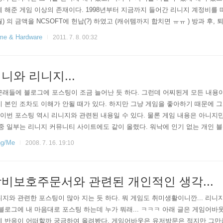
 해준 게임 이상의 존재이다. 1998년부터 지금까지 들어간 리니지 계정비를 따지자면
) 의 금액을 NCSOFT에 헌납(?) 하였고 (캐쉬템까지 합치면 ㅠㅠ ) 방과 후, 
 함께 해온 게임이다. 아마 내가 먼저 죽던지, 아니면 리니지가 게임 서비스 종
e & Hardware
2011. 7. 8. 00:32
되어야 종지부가 날 것만 같은 기분이 든다. 제1장 – 리니지를 시작하다. “리니
 1998년 12월이었다. 그 당시 디..
니와 리니지...
래들에 블로그에 포스팅이 조금 늘어난 듯 하다. 그런데 어찌된게 모든 내용이
 본인 조차도 이해가 안될 때가 있다. 하지만 그냥 게임을 좋아하기 때문에 
 이번 포스팅 역시 리니지와 관련된 내용일 수 있다. 물론 게임 내용은 아니지만.
중 일부는 리니지 커뮤니티 사이트에도 같이 올렸다. 워낙에 인기 없는 개인 
의 의견도 함께 알고 싶어서 올리게 되었다. 그런데 어떤 분이 이런 덧글을 달
ing/Me
2008. 7. 16. 19:10
옛 생각이 떠올랐다. 주위에 몇몇 사람들은 알고 있다. 내가 이미 기존의 리니
을 역임했고, 게임잡지의 필자를 했었음을… 벌써 7년이 지났지만 말이지… 2.
비보호주문서와 관련된 개인적인 생각...
지와 관련한 포스팅이 많아 지는 듯 하다. 뭐 게임도 취미생활이니깐... 리니
블로그에 내 마음대로 포스팅 하는데 누가 뭐래... ㅋㅋㅋ 아래 글은 게임어바
 반응이 어떠할까 궁금하여 올려봤다. 게임어바웃은 유저방문은 적지만 그만큼 