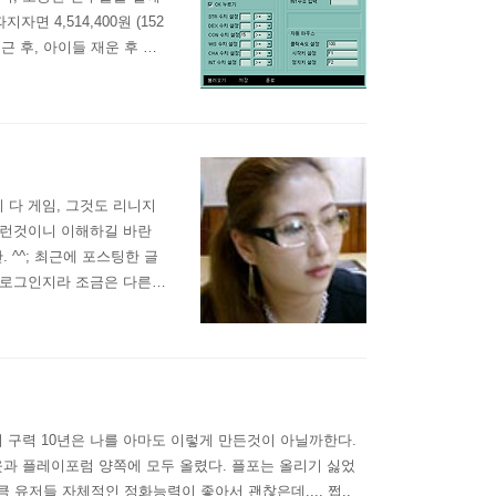
 4,514,400원 (152
퇴근 후, 아이들 재운 후 시
료를 하던 지 둘 중 하나
지” 라는 게임을 처음 접한
 다 게임, 그것도 리니지
그런것이니 이해하길 바란
 ^^; 최근에 포스팅한 글
블로그인지라 조금은 다른
아주셨다. 기자라…. 갑자
지 커뮤니티 사이트의 기자
.
지 구력 10년은 나를 아마도 이렇게 만든것이 아닐까한다.
웃과 플레이포럼 양쪽에 모두 올렸다. 플포는 올리기 싫었
유저들 자체적인 정화능력이 좋아서 괜찮은데.... 쩝..