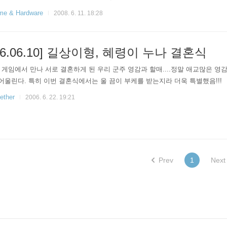
접속을 했다. 그리고 결혼 반지로 슈웅!!!! 헉! 진짜 아기 진돗개가 눈앞에서 
e & Hardware
2008. 6. 11. 18:28
을 잘 기해서 꼬셔야 하기에 처형에게 괴물눈고기를 가져오게끔 하고 테이밍 작
아리아여신.... 카리스마 24 다... ..
06.06.10] 길상이형, 혜령이 누나 결혼식
 게임에서 만나 서로 결혼하게 된 우리 군주 영감과 할매....정말 애교많은 영
어울린다. 특히 이번 결혼식에서는 울 끔이 부케를 받는지라 더욱 특별했음!!!
ether
2006. 6. 22. 19:21
Prev
1
Next